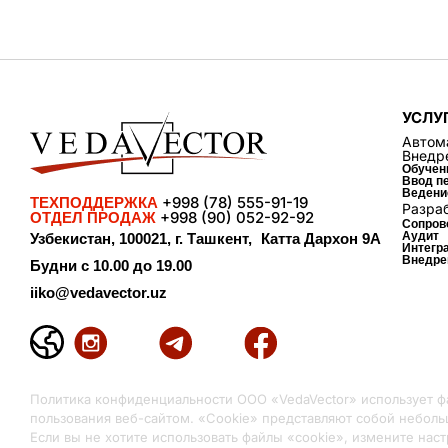
УСЛУ
Автом
Внедр
Обучен
Ввод п
Ведени
+998 (78) 555-91-19
ТЕХПОДДЕРЖКА
Разра
+998 (90) 052-92-92
ОТДЕЛ ПРОДАЖ
Сопров
Аудит
Узбекистан, 100021, г. Ташкент, Катта Дархон 9А
Интегр
Внедре
Будни с 10.00 до 19.00
iiko@vedavector.uz
Политика конфиденциальности ООО «VedaVector» использует ф
пользования веб-сайтом. «Cookie» представляют собой небо
Если вы не хотите использовать файлы «cookie», измените наст