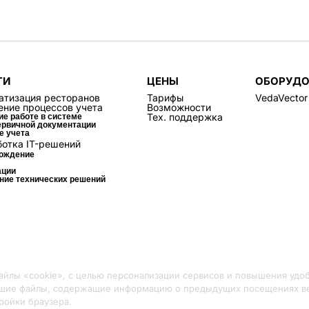
ГИ
ЦЕНЫ
ОБОРУДО
атизация ресторанов
Тарифы
VedaVector
ение процессов учета
Возможности
Тех. поддержка
ие работе в системе
ервичной документации
е учета
ботка IT-решений
ождение
ации
ние технических решений
айлы «cookie», с целью персонализации сервисов и повышения удо
льшие файлы, содержащие информацию о предыдущих посещениях ве
ройки браузера.