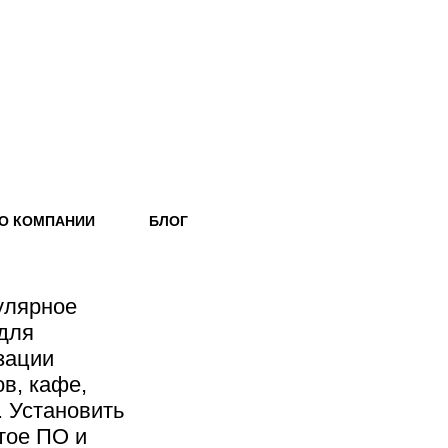
О КОМПАНИИ
БЛОГ
пулярное
для
зации
в, кафе,
. Установить
тое ПО и